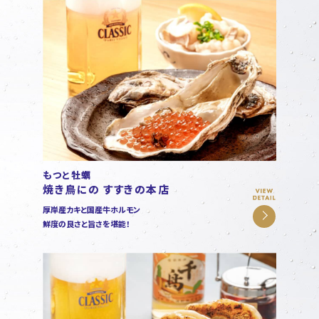
もつと牡蠣
焼き鳥にの すすきの本店
厚岸産カキと国産牛ホルモン
鮮度の良さと旨さを堪能！