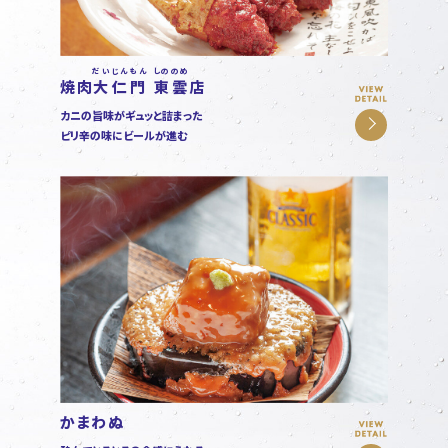
だいじんもん
しののめ
焼肉
大仁門
東雲
店
カニの旨味がギュッと詰まった
ピリ辛の味にビールが進む
かまわぬ