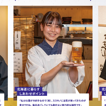
文
へ
移
動
し
ま
す
サ
イ
ト
共
通
情
報
へ
移
動
し
ま
す
北海道に暮らす
北
しあわせポイント
が
「大阪出身です。よくスノーボードに行きますが、雪質が全然違い
ますね。ゴルフコースも広くて気持ちいい。夏も冬も北海道を満