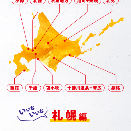
函館編
千歳編
苫小牧編