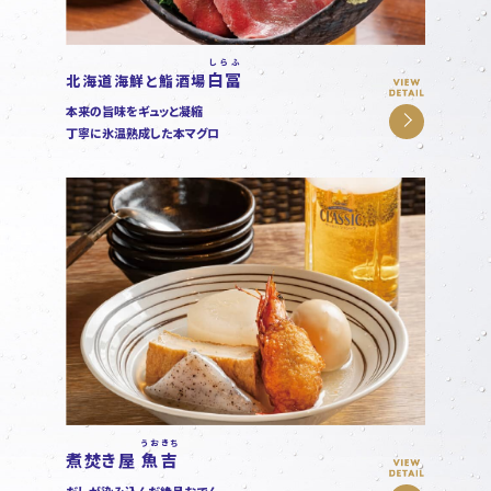
しらふ
白冨
北海道海鮮と鮨酒場
本来の旨味をギュッと凝縮
丁寧に氷温熟成した本マグロ
うおきち
煮焚き屋
魚吉