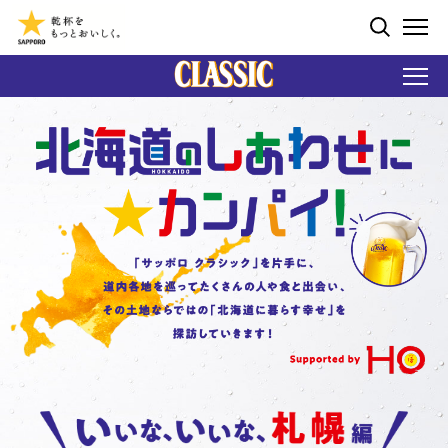
ペ
ー
検索する
ジ
ME
内
を
移
動
す
る
た
め
の
リ
ン
ク
で
す
サ
イ
ト
内
共
通
メ
ニ
ュ
ー
へ
移
動
し
ま
す
本