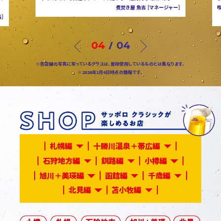
］
喫しています」
す
もつと牡蠣 焼き鳥にの すすきの本店 ［店長］
Previous
01
04
Next
※各店舗の写真に写っているグラスは、普段使用しているものとは異なります。
※2026年1月6日時点の情報です。
札幌編
十勝川温泉＋帯広編
石狩地方編
釧路編
小樽編
旭川＋美瑛編
函館編
千歳編
北見編
苫小牧編
小樽編
札幌編
石狩地方編