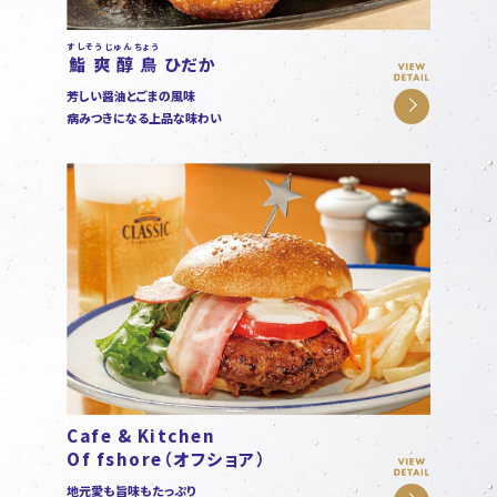
すしそうじゅんちょう
鮨爽醇鳥
ひだか
芳しい醤油とごまの風味
病みつきになる上品な味わい
Cafe & Kitchen
Of fshore
（オフショア）
地元愛も旨味もたっぷり