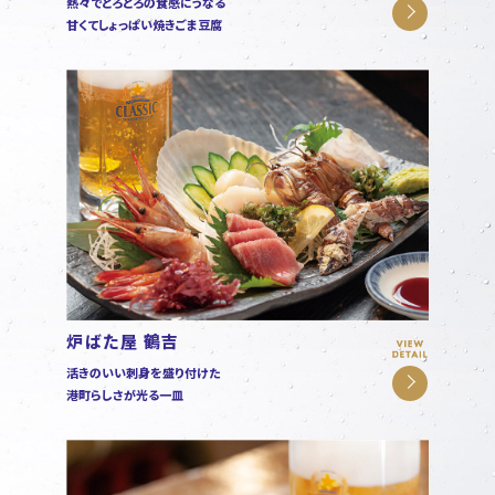
熱々でとろとろの食感にうなる
甘くてしょっぱい焼きごま豆腐
炉ばた屋 鶴吉
活きのいい刺身を盛り付けた
港町らしさが光る一皿