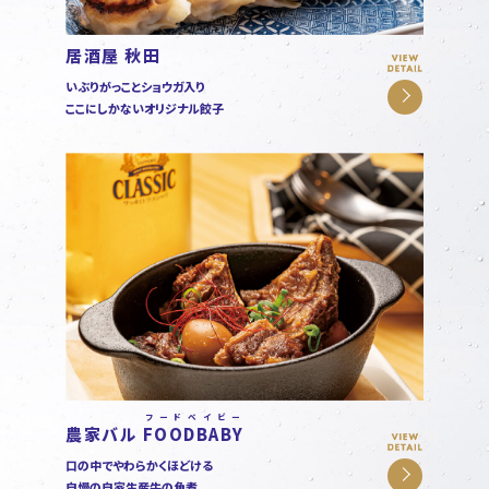
居酒屋 秋田
いぶりがっことショウガ入り
ここにしかないオリジナル餃子
フードベイビー
農家バル
FOODBABY
口の中でやわらかくほどける
自慢の自家生産牛の角煮