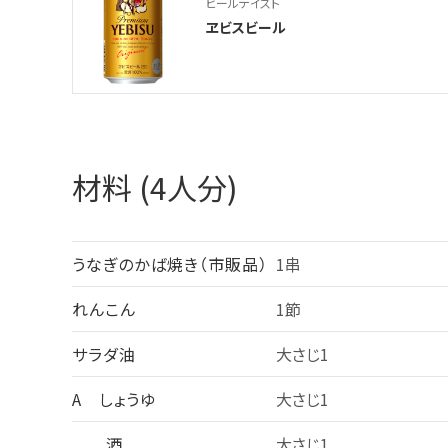
ビールテイスト
ヱビスビール
材料 (4人分)
うなぎのかば焼き（市販品）
1串
れんこん
1節
サラダ油
大さじ1
A しょうゆ
大さじ1
酒
大さじ1