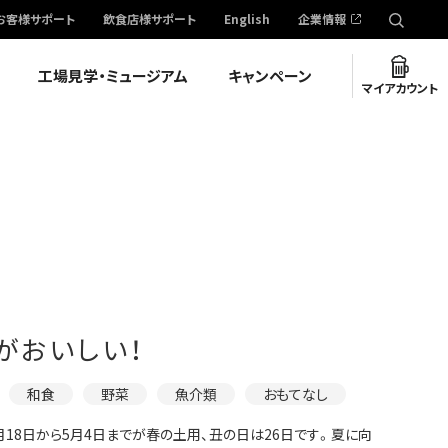
お客様サポート
飲食店様サポート
English
企業情報
工場見学・ミュージアム
キャンペーン
マイアカウント
がおいしい！
和食
野菜
魚介類
おもてなし
18日から5月4日までが春の土用、丑の日は26日です。夏に向