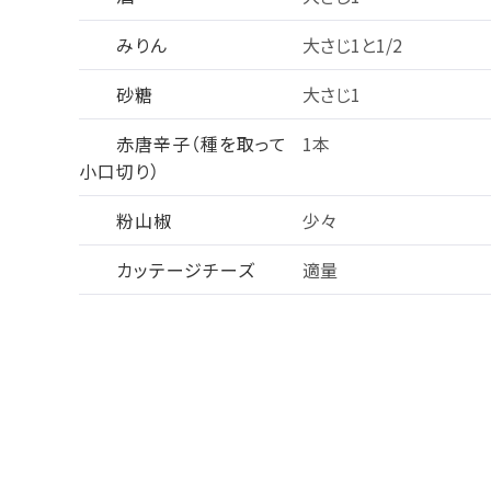
みりん
大さじ1と1/2
砂糖
大さじ1
赤唐辛子（種を取って
1本
小口切り）
粉山椒
少々
カッテージチーズ
適量