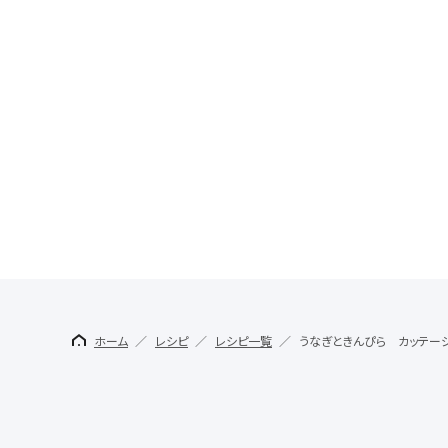
ホーム
レシピ
レシピ一覧
うなぎときんぴら カッテー