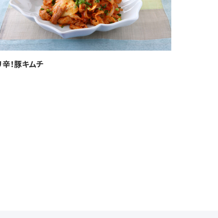
リ辛！豚キムチ