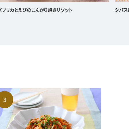
タパス風 パンの炒めもの
トマト