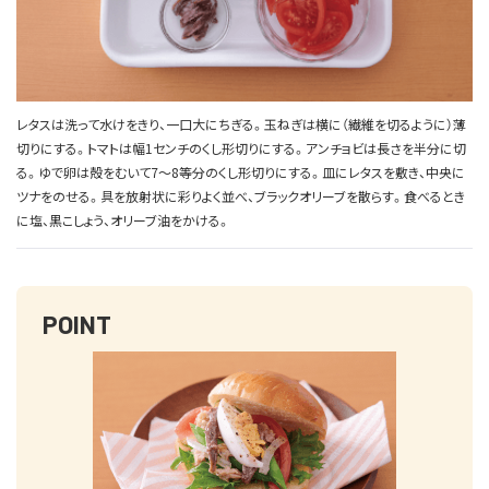
レタスは洗って水けをきり、一口大にちぎる。玉ねぎは横に（繊維を切るように）薄
切りにする。トマトは幅1センチのくし形切りにする。アンチョビは長さを半分に切
る。ゆで卵は殻をむいて7〜8等分のくし形切りにする。皿にレタスを敷き、中央に
ツナをのせる。具を放射状に彩りよく並べ、ブラックオリーブを散らす。食べるとき
に塩、黒こしょう、オリーブ油をかける。
POINT