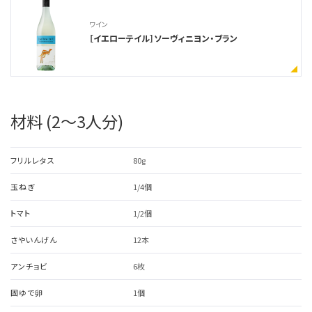
ワイン
［イエローテイル］ソーヴィニヨン・ブラン
材料 (2〜3人分)
フリルレタス
80g
玉ねぎ
1/4個
トマト
1/2個
さやいんげん
12本
アンチョビ
6枚
固ゆで卵
1個