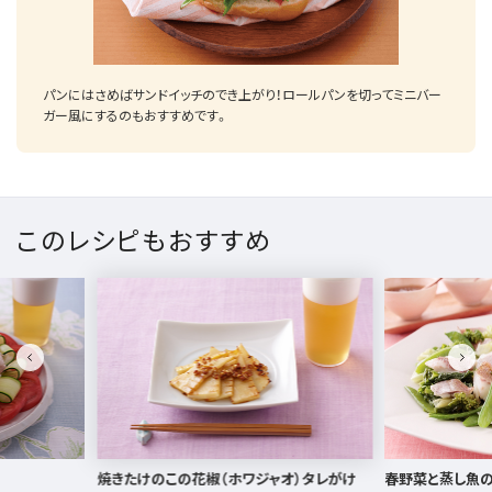
パンにはさめばサンドイッチのでき上がり！ロールパンを切ってミニバー
ガー風にするのもおすすめです。
このレシピもおすすめ
ャオ）タレがけ
春野菜と蒸し魚の温サラダ
豚バラ肉の大