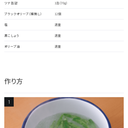
ツナ缶詰
1缶（70g）
ブラックオリーブ（種無し）
12個
塩
適量
黒こしょう
適量
オリーブ油
適量
作り方