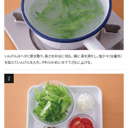
いんげんはヘタと筋を取り、長さを半分に切る。鍋に湯を沸かし、塩少々（分量外）
を加えていんげんを入れ、やわらかめにゆでてざるに上げる。