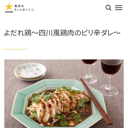
検索する
ME
よだれ鶏～四川風鶏肉のピリ辛ダレ～