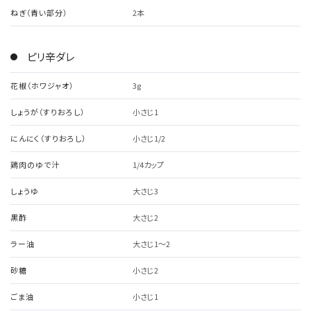
ねぎ（青い部分）
2本
ピリ辛ダレ
花椒（ホワジャオ）
3g
しょうが（すりおろし）
小さじ1
にんにく（すりおろし）
小さじ1/2
鶏肉のゆで汁
1/4カップ
しょうゆ
大さじ3
黒酢
大さじ2
ラー油
大さじ1～2
砂糖
小さじ2
ごま油
小さじ1