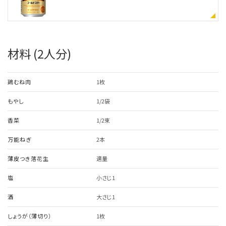
材料 (2人分)
鶏むね肉
1枚
もやし
1/2袋
香菜
1/2束
万能ねぎ
2本
薄皮つき落花生
適量
塩
小さじ1
酒
大さじ1
しょうが（薄切り）
1枚