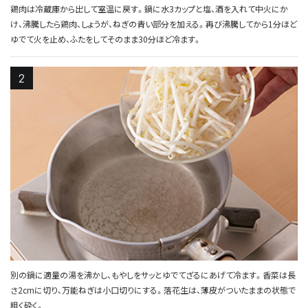
鶏肉は冷蔵庫から出して室温に戻す。鍋に水3カップと塩、酒を入れて中火にか
け、沸騰したら鶏肉、しょうが、ねぎの青い部分を加える。再び沸騰してから1分ほど
ゆでて火を止め、ふたをしてそのまま30分ほど冷ます。
別の鍋に適量の湯を沸かし、もやしをサッとゆでてざるにあげて冷ます。香菜は長
さ2cmに切り、万能ねぎは小口切りにする。落花生は、薄皮がついたままの状態で
粗く砕く。