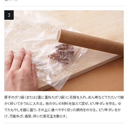
厚手のポリ袋（または2重に重ねたポリ袋）に花椒を入れ、めん棒などでたたいて細
かく砕いてボウルに入れる。他のタレの材料を加えて混ぜ、ピリ辛ダレを作る。ゆ
でたもやしを器に盛り、その上に食べやすく切った鶏肉をのせる。ピリ辛ダレをか
け、万能ねぎ、香菜、砕いた落花生を散らす。