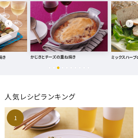
ミックスハーブのローストポーク
白菜と豚肉の
人気レシピランキング