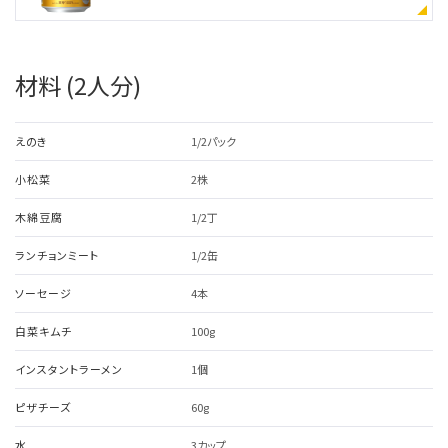
材料 (2人分)
えのき
1/2パック
小松菜
2株
木綿豆腐
1/2丁
ランチョンミート
1/2缶
ソーセージ
4本
白菜キムチ
100g
インスタントラーメン
1個
ピザチーズ
60g
水
3カップ