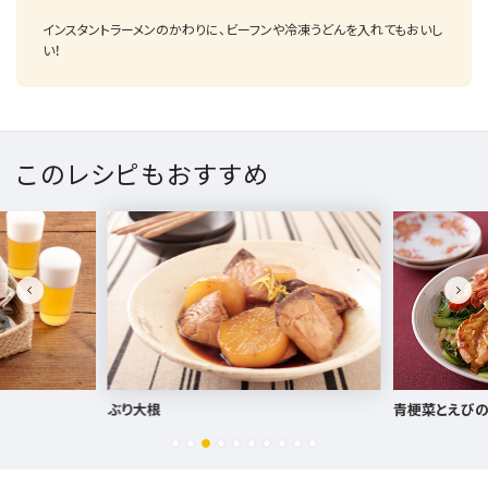
インスタントラーメンのかわりに、ビーフンや冷凍うどんを入れてもおいし
い！
このレシピもおすすめ
青梗菜とえびのピリ辛炒め
しじみとトマト