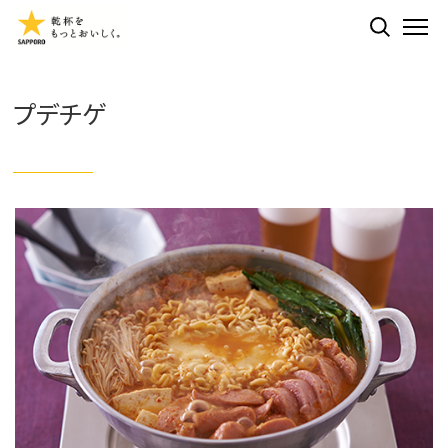
検索する
ME
プデチゲ