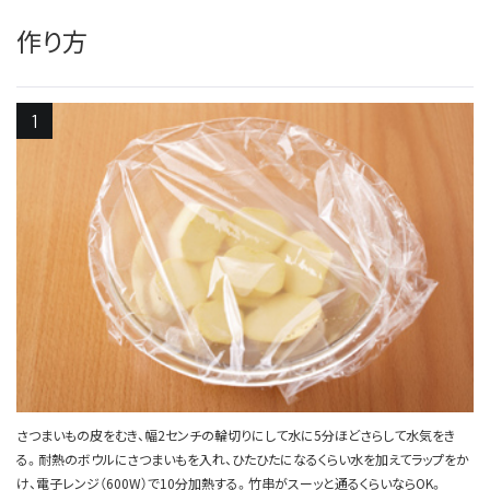
作り方
さつまいもの皮をむき、幅2センチの輪切りにして水に5分ほどさらして水気をき
る。耐熱のボウルにさつまいもを入れ、ひたひたになるくらい水を加えてラップをか
け、電子レンジ（600W）で10分加熱する。竹串がスーッと通るくらいならOK。