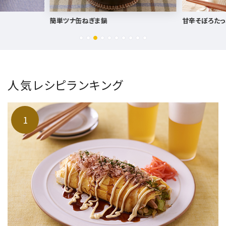
甘辛そぼろたっぷり混ぜ寿司
鶏もも肉と鶏む
人気レシピランキング