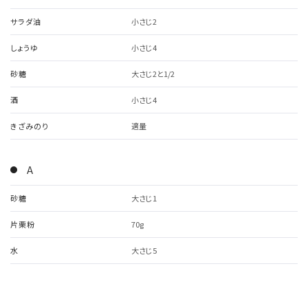
サラダ油
小さじ2
しょうゆ
小さじ4
砂糖
大さじ2と1/2
酒
小さじ4
きざみのり
適量
A
砂糖
大さじ1
片栗粉
70g
水
大さじ5