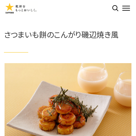
検索する
ME
さつまいも餅のこんがり磯辺焼き風