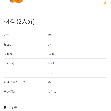
材料 (2人分)
えび
8尾
セロリ
1本
玉ねぎ
1/2個
にんにく
2かけ
塩
少々
粗挽き黒こしょう
少々
サラダ油
大さじ2
卵液