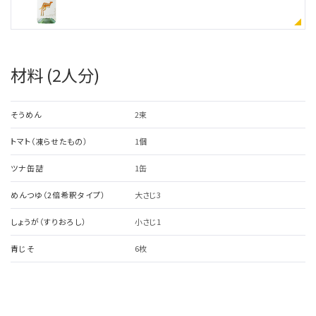
材料 (2人分)
そうめん
2束
トマト（凍らせたもの）
1個
ツナ缶詰
1缶
めんつゆ（2倍希釈タイプ）
大さじ3
しょうが（すりおろし）
小さじ1
青じそ
6枚