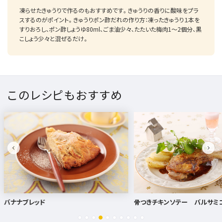
凍らせたきゅうりで作るのもおすすめです。きゅうりの香りに酸味をプラ
スするのがポイント。きゅうりポン酢だれの作り方：凍ったきゅうり１本を
すりおろし、ポン酢しょうゆ80ml、ごま油少々、たたいた梅肉1～2個分、黒
こしょう少々と混ぜるだけ。
このレシピもおすすめ
骨つきチキンソテー バルサミコソース
骨つき鶏もも肉