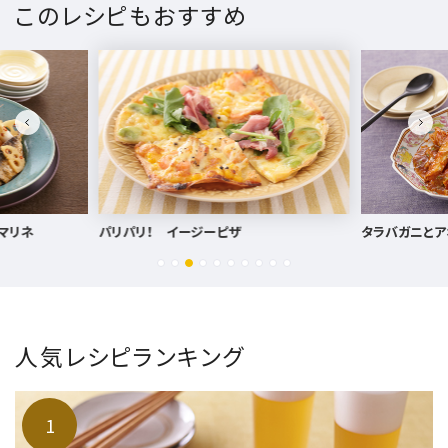
このレシピもおすすめ
タラバガニとアボカドのチリソース
ミックスハーブ
人気レシピランキング