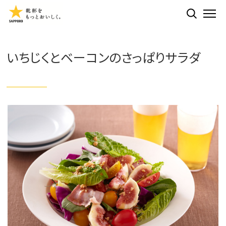
検索する
ME
いちじくとベーコンのさっぱりサラダ