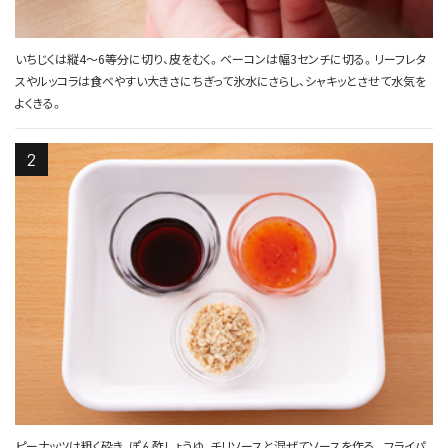
いちじくは縦4～6等分に切り、皮をむく。ベーコンは幅3センチに切る。リーフレタ
スやルッコラは食べやすい大きさにちぎって氷水にさらし、シャキッとさせて水気を
よくきる。
ピーナッツは粗く砕き、ぽん酢しょうゆ、チリソースと混ぜてソースを作る。フライパ