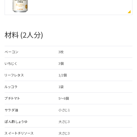
材料 (2人分)
ベーコン
3枚
いちじく
3個
リーフレタス
1/2個
ルッコラ
1袋
プチトマト
5～6個
サラダ油
小さじ1
ぽん酢しょうゆ
大さじ3
スイートチリソース
大さじ3