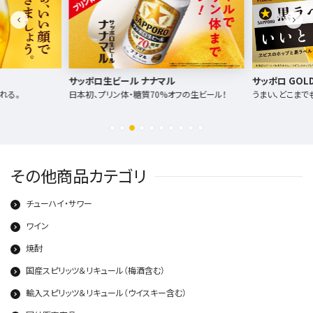
ル
サッポロ GOLD STAR
麦とホップ
オフの生ビール！
うまい、どこまでも。
愛とこだわり
その他商品カテゴリ
チューハイ・サワー
ワイン
焼酎
国産スピリッツ＆リキュール（梅酒含む）
輸入スピリッツ＆リキュール（ウイスキー含む）