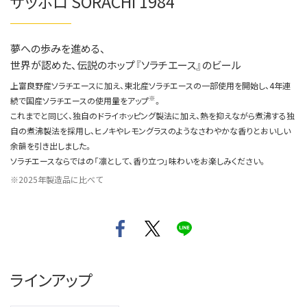
サッポロ SORACHI 1984
夢への歩みを進める、
世界が認めた、伝説のホップ『ソラチエース』のビール
上富良野産ソラチエースに加え、東北産ソラチエースの一部使用を開始し、4年連
※
続で国産ソラチエースの使用量をアップ
。
これまでと同じく、独自のドライホッピング製法に加え、熱を抑えながら煮沸する独
自の煮沸製法を採用し、ヒノキやレモングラスのようなさわやかな香りとおいしい
余韻を引き出しました。
ソラチエースならではの「凛として、香り立つ」味わいをお楽しみください。
2025年製造品に比べて
ラインアップ