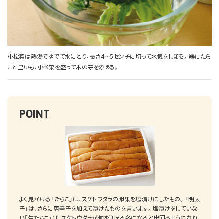
小松菜は熱湯でゆでて水にとり、長さ4～5センチに切って水気をしぼる。器にたら
こと里いも、小松菜を盛って木の芽を添える。
POINT
よく見かける「たらこ」は、スケトウダラの卵巣を塩漬けにしたもの。「明太
子」は、さらに唐辛子を加えて漬けたものを言います。塩漬けをしていな
い「生たらこ」は、スケトウダラが旬を迎える冬になると出回るようになり