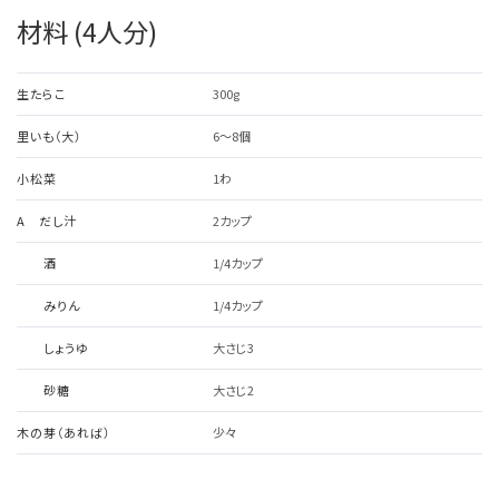
材料 (4人分)
生たらこ
300g
里いも（大）
6～8個
小松菜
1わ
A だし汁
2カップ
酒
1/4カップ
みりん
1/4カップ
しょうゆ
大さじ3
砂糖
大さじ2
木の芽（あれば）
少々