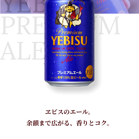
サ
YEBISU BREWERY TOKYO
イ
JP
ト
YEBISU BAR
内
EN
共
絶品ヱビスの店
通
メ
YEBISU BEER TOWN
ニ
ュ
ー
へ
移
動
ヱビスのエール。
し
余韻まで広がる、香りとコク。
ま
す