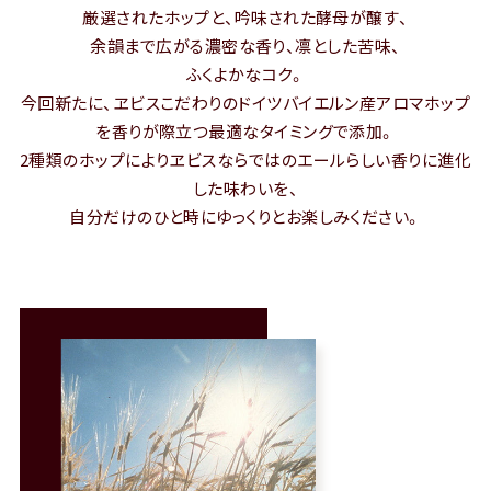
本
厳選されたホップと、吟味された酵母が醸す、
文
余韻まで広がる濃密な香り、凛とした苦味、
へ
ふくよかなコク。
移
今回新たに、ヱビスこだわりのドイツバイエルン産アロマホップ
動
を
香りが際立つ最適なタイミングで添加。
し
2種類のホップによりヱビスならではのエールらしい香りに進化
ま
した味わいを、
す
自分だけのひと時にゆっくりとお楽しみください。
サ
イ
ト
共
通
情
報
へ
移