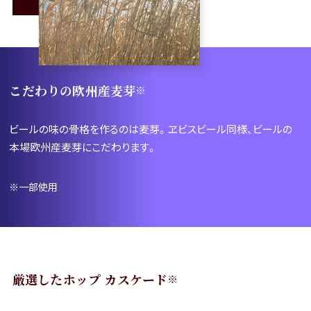
動
し
ま
す
こだわりの欧州産麦芽
※
ビールの味の骨格を作るのは麦芽。ヱビスビール同様、ビールの
本場欧州産麦芽にこだわります。
※一部使用
厳選したホップ カスケード
※