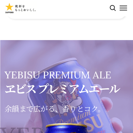
ペ
検索する
M
ー
ジ
内
ヱビスとは
を
移
動
CMギャラリー
す
る
YEBISU PREMIUM ALE
た
ラインナップ
ヱビス プレミアムエール
め
の
リ
ラインナップ
ニュース
余韻まで広がる、香りとコク。
ン
ク
CREATIVE BREW
で
体験拠点
ヱビスのギフト
す