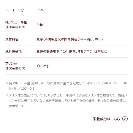
アルコール分
5.5%
純アルコール量
4.4g
（100mlあたり）
原材料名
麦芽（外国製造又は国内製造（5%未満））、ホップ
原料原産地
麦芽の製造地例：北米、欧州、オセアニア、日本など
プリン体
約10mg
（100mlあたり）
※純アルコール量（g）は、以下の計算式に基づき記載しています。100（ml）×アルコール
分（%）／100×0.8
※プリン体の表記については、サッポロビール調べによる総プリン体の数値です。商品パ
ッケージに表示していない成分を記載している場合があります。
それらの成分の値は
参考値です。
栄養成分はこちら