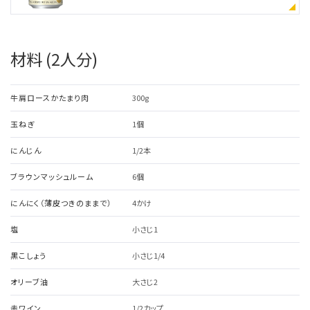
材料 (2人分)
牛肩ロースかたまり肉
300g
玉ねぎ
1個
にんじん
1/2本
ブラウンマッシュルーム
6個
にんにく（薄皮つきのままで）
4かけ
塩
小さじ1
黒こしょう
小さじ1/4
オリーブ油
大さじ2
赤ワイン
1/2カップ