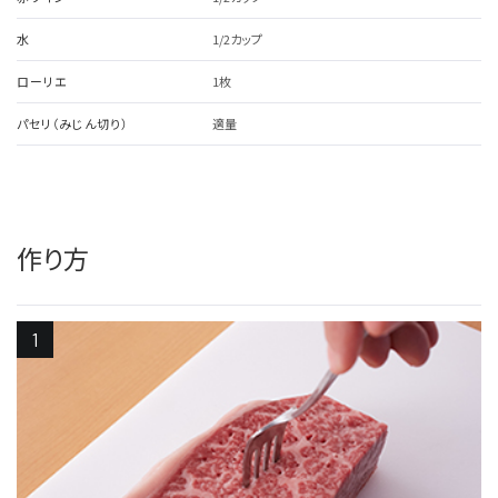
水
1/2カップ
ローリエ
1枚
パセリ（みじん切り）
適量
作り方