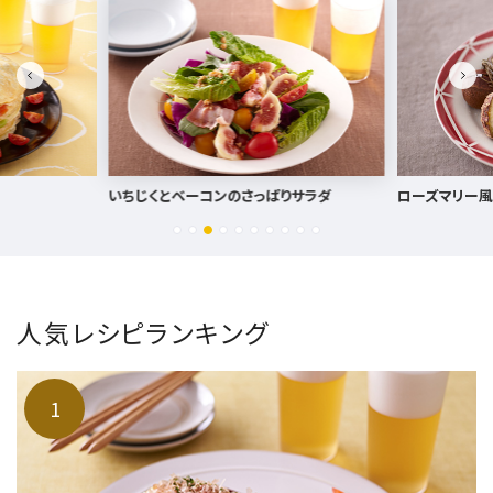
りサラダ
ローズマリー風味の焼き栗
とうもろこしと
人気レシピランキング