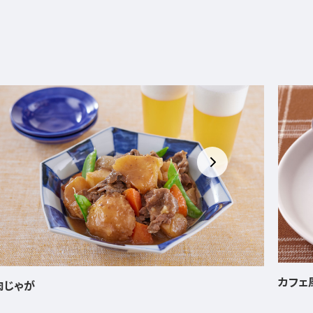
カフェ風 豆腐バーグとおむすびプレート
うなぎ