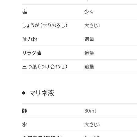
塩
少々
しょうが（すりおろし）
大さじ1
薄力粉
適量
サラダ油
適量
三つ葉（つけ合わせ）
適量
マリネ液
酢
80ml
水
大さじ2