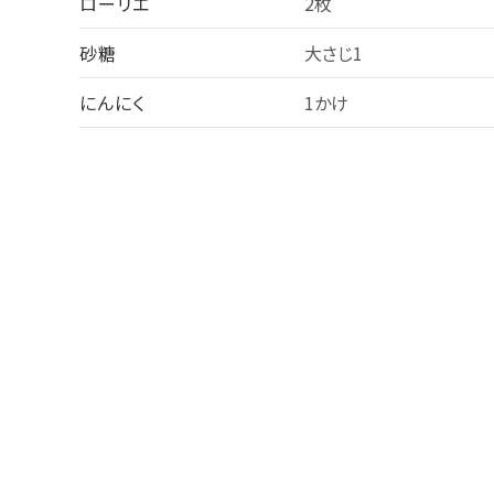
ローリエ
2枚
砂糖
大さじ1
にんにく
1かけ