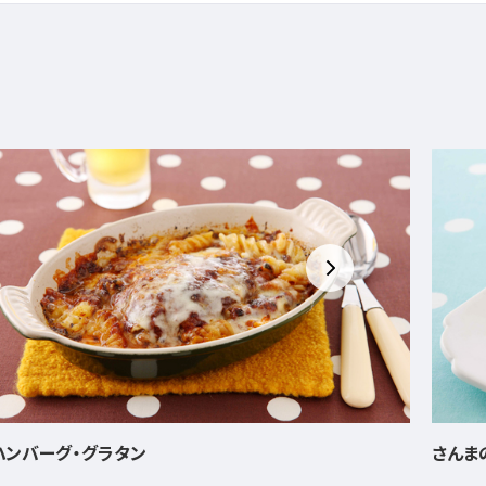
さんまのグリル カレーマヨソース
鶏肉と