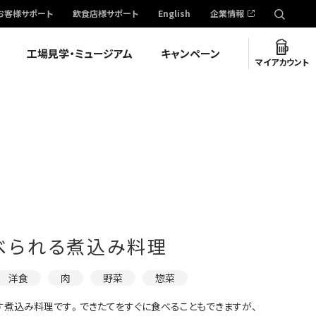
お客様サポート
飲食店様サポート
English
企業情報
工場見学・ミュージアム
キャンペーン
マイアカウント
べられる煮込み料理
洋食
肉
野菜
惣菜
煮込み料理です。できたてをすぐに食べることもできますが、