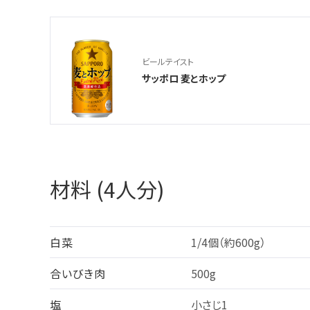
ビールテイスト
サッポロ 麦とホップ
材料 (4人分)
白菜
1/4個（約600g）
合いびき肉
500g
塩
小さじ1