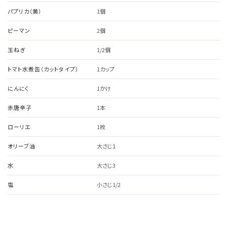
パプリカ（黄）
1個
ピーマン
2個
玉ねぎ
1/2個
トマト水煮缶（カットタイプ）
1カップ
にんにく
1かけ
赤唐辛子
1本
ローリエ
1枚
オリーブ油
大さじ1
水
大さじ3
塩
小さじ1/2