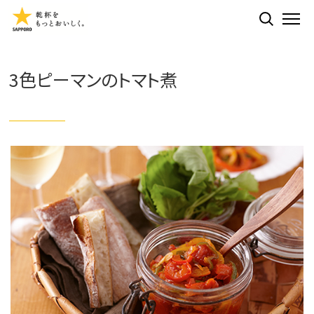
検索する
ME
3色ピーマンのトマト煮