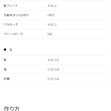
鮭フレーク
大さじ2
万能ねぎ（小口切り）
2本分
マヨネーズ
大さじ1
クリームチーズ
20g
A
酢
大さじ1/2
塩
小さじ1/4
砂糖
小さじ1/4
作り方