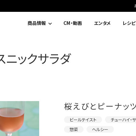
商品情報
CM・動画
エンタメ
レシピ
スニックサラダ
桜えびとピーナッ
ビールテイスト
チューハイ・
惣菜
ヘルシー