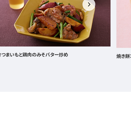
ほたる
焼き餅3種