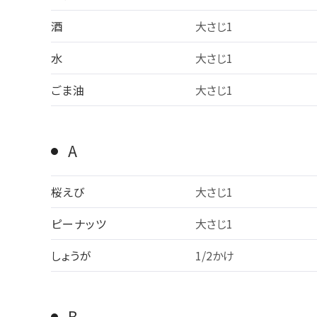
酒
大さじ1
水
大さじ1
ごま油
大さじ1
A
桜えび
大さじ1
ピーナッツ
大さじ1
しょうが
1/2かけ
B