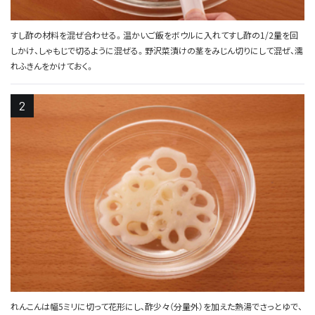
すし酢の材料を混ぜ合わせる。温かいご飯をボウルに入れてすし酢の1/2量を回
しかけ、しゃもじで切るように混ぜる。野沢菜漬けの茎をみじん切りにして混ぜ、濡
れふきんをかけておく。
れんこんは幅5ミリに切って花形にし、酢少々（分量外）を加えた熱湯でさっとゆで、