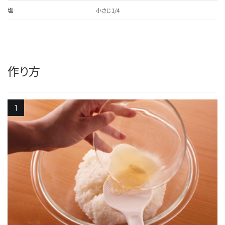
塩
小さじ1/4
作り方