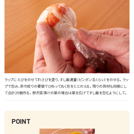
ラップにえびをのせてわさびを塗り、すし飯適量（ピンポン玉くらい）をのせる。ラッ
プで包み、茶巾絞りの要領でひねって丸く形をととのえる。残りの具材も同様にし
て合計20個作る。野沢菜漬けの葉の場合は葉を広げてすし飯を包むようにして。
POINT