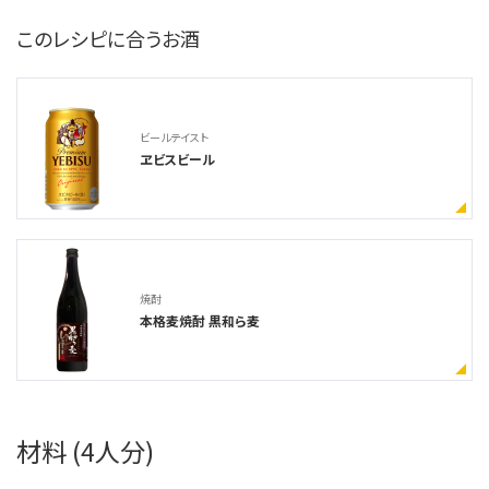
このレシピに合うお酒
ビールテイスト
ヱビスビール
焼酎
本格麦焼酎 黒和ら麦
材料 (4人分)