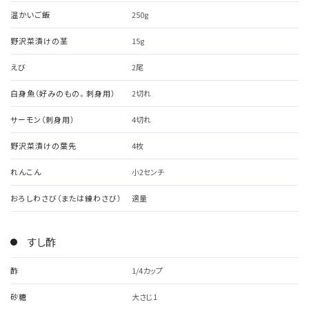
温かいご飯
250g
野沢菜漬けの茎
15g
えび
2尾
白身魚（好みのもの。刺身用）
2切れ
サーモン（刺身用）
4切れ
野沢菜漬けの葉先
4枚
れんこん
小2センチ
おろしわさび（または練わさび）
適量
すし酢
酢
1/4カップ
砂糖
大さじ1