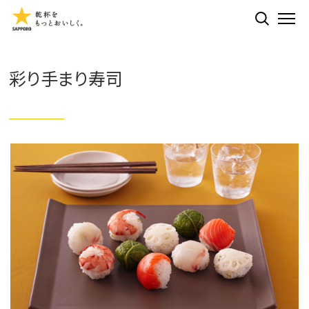
検索する
ME
彩り手まり寿司