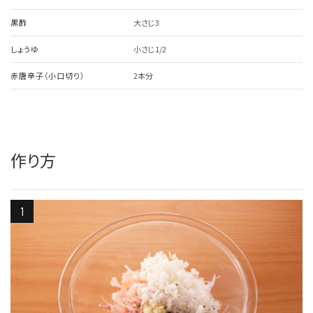
黒酢
大さじ3
しょうゆ
小さじ1/2
赤唐辛子（小口切り）
2本分
作り方