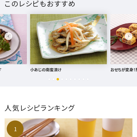
このレシピもおすすめ
おせちが変身！簡単おつまみ
かきのオイル漬
人気レシピランキング