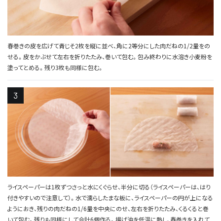
春巻きの皮を広げて青じそ2枚を縦に並べ、角に2等分にした肉だねの1/2量をの
せる。皮をかぶせて左右を折りたたみ、巻いて包む。包み終わりに水溶き小麦粉を
塗ってとめる。残り3枚も同様に包む。
ライスペーパーは1枚ずつさっと水にくぐらせ、半分に切る（ライスペーパーは、はり
付きやすいので注意して）。水で濡らしたまな板に、ライスペーパーの円が上になる
ようにおき、残りの肉だねの1/6量を中央にのせ、左右を折りたたみ、くるくると巻
いて包む。残りも同様にして合計6個作る。揚げ油を低温に熱し、春巻きを入れて