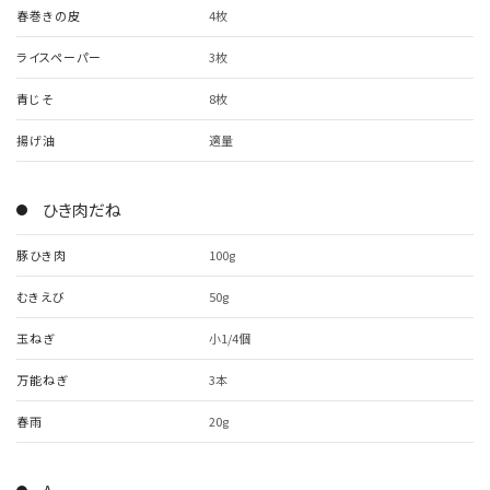
春巻きの皮
4枚
ライスペーパー
3枚
青じそ
8枚
揚げ油
適量
ひき肉だね
豚ひき肉
100g
むきえび
50g
玉ねぎ
小1/4個
万能ねぎ
3本
春雨
20g