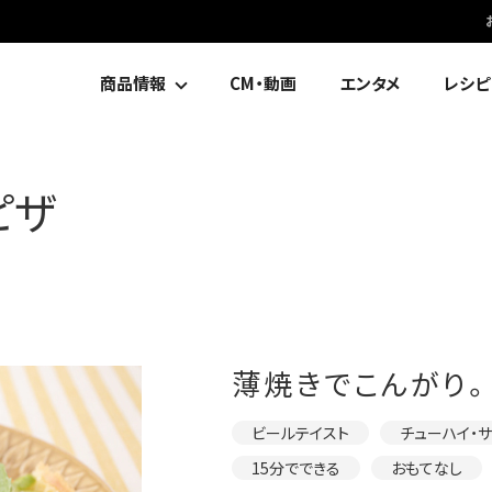
商品情報
CM・動画
エンタメ
レシピ
ピザ
薄焼きでこんがり。
ビールテイスト
チューハイ・
15分でできる
おもてなし