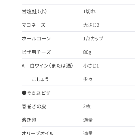
甘塩鮭（小）
1切れ
マヨネーズ
大さじ2
ホールコーン
1/2カップ
ピザ用チーズ
80g
A 白ワイン（または酒）
小さじ1
こしょう
少々
●そら豆ピザ
春巻きの皮
3枚
溶き卵
適量
オリーブオイル
適量