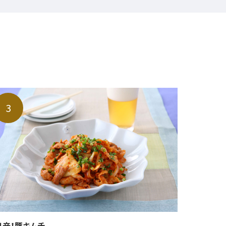
リ辛！豚キムチ