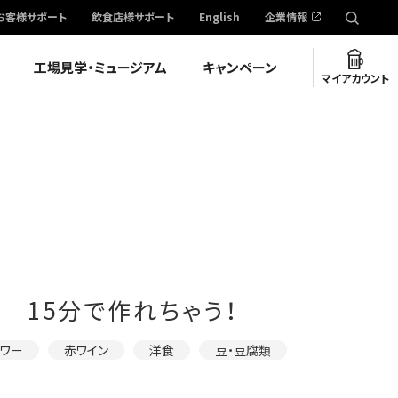
お客様サポート
飲食店様サポート
English
企業情報
工場見学・ミュージアム
キャンペーン
マイアカウント
 15分で作れちゃう！
サワー
赤ワイン
洋食
豆・豆腐類