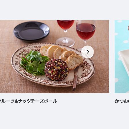
かつおの串揚げ
トマト