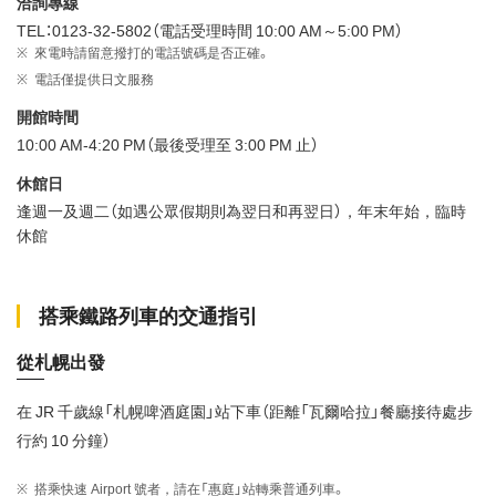
洽詢專線
TEL：0123-32-5802（電話受理時間 10:00 AM～5:00 PM）
來電時請留意撥打的電話號碼是否正確。
電話僅提供日文服務
開館時間
10:00 AM-4:20 PM（最後受理至 3:00 PM 止）
休館日
逢週一及週二（如遇公眾假期則為翌日和再翌日），年末年始，臨時
休館
搭乘鐵路列車的交通指引
從札幌出發
在 JR 千歲線「札幌啤酒庭園」站下車（距離「瓦爾哈拉」餐廳接待處步
行約 10 分鐘）
搭乘快速 Airport 號者，請在「惠庭」站轉乘普通列車。