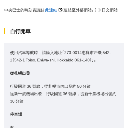
中央巴士的時刻表請點
此連結
（連結至外部網站。） ※日文網站
自行開車
使用汽車導航時，請輸入地址「273-0014惠庭市戶磯 542-
1（542-1 Toiso, Eniwa-shi, Hokkaido,061-140）」。
從札幌出發
行駛國道 36 號線，從札幌市內出發約 50 分鐘
從新千歲機場出發 行駛國道 36 號線，從新千歲機場出發約
30 分鐘
停車場
有