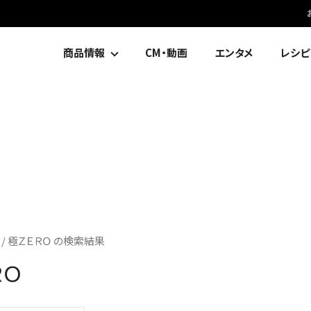
商品情報
CM・動画
エンタメ
レシピ
/ 極ＺＥＲＯ の検索結果
ＲＯ