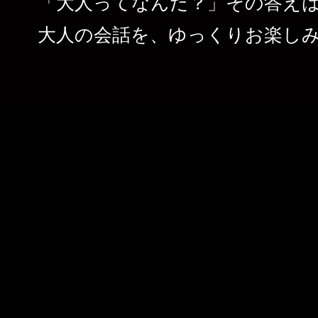
「
大人ってなんだ？
」
その答え
大人の会話を
、
ゆっくりお楽し