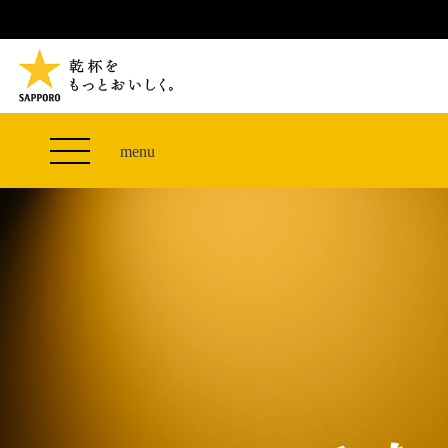
TVCM 27F スペシャルコンテンツ
つまみエレベーター
PRODUCT
THE PERFECT 黒ラベル WAGON 出展FES
サッポロ生ビール黒ラベル
CLUB 黒ラベル
ザ・パーフェクト黒ラベル アワード
黒ラベルの歴史
SITE MAP
「満天☆青空レストラン」コラボキャンペーン
オカズデザインが提案する
menu
山本由伸選手応援プロジェクト「GET A STAR
黒ラベルに合う食40選
YOSHINOBU」
ザ・パーフェクト黒ラベル
黒ラベル×『エヴァンゲリオン』30th Anniv.
サッポロ生ビール黒ラベル THE BAR
Collaboration
ザ・パーフェクト黒ラベルが飲めるお店
サッポロ生ビール黒ラベル 『THE STAR JAM』
「丸くなるな、☆星になれ。」限定デザイン缶数量
限定発売
サッポロ生ビール黒ラベル THE SHOP
CLUB 黒ラベル