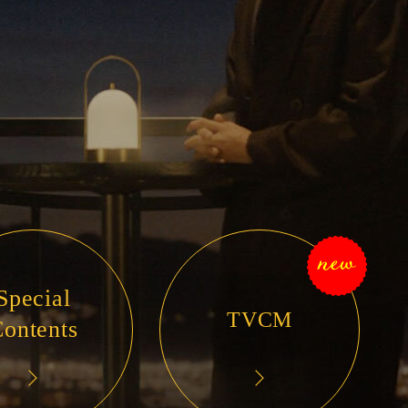
Special
TVCM
ontents