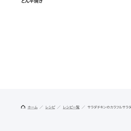
とん平焼き
ホーム
レシピ
レシピ一覧
サラダチキンのカラフルサラ