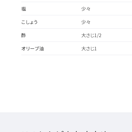
塩
少々
こしょう
少々
酢
大さじ1/2
オリーブ油
大さじ1