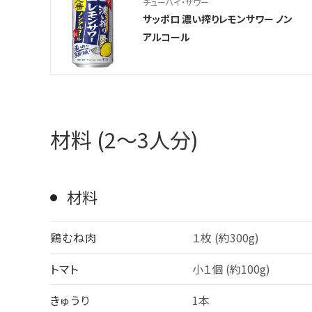
チューハイ・サワー
サッポロ 濃い搾りレモンサワー ノン
アルコール
材料 (2〜3人分)
材料
鶏むね肉
１枚 (約300g)
トマト
小１個 (約100g)
きゅうり
1本