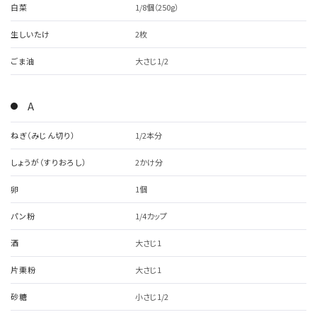
白菜
1/8個（250g）
生しいたけ
2枚
ごま油
大さじ1/2
A
ねぎ（みじん切り）
1/2本分
しょうが（すりおろし）
2かけ分
卵
1個
パン粉
1/4カップ
酒
大さじ1
片栗粉
大さじ1
砂糖
小さじ1/2