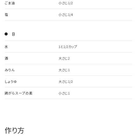
ごま油
小さじ1/2
塩
小さじ1/4
B
水
1と1/2カップ
酒
大さじ2
みりん
大さじ1
しょうゆ
大さじ1/2
鶏がらスープの素
小さじ1
作り方