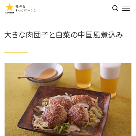
検索する
ME
大きな肉団子と白菜の中国風煮込み