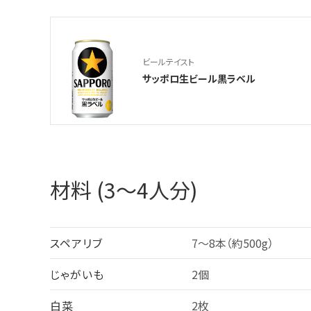
ビールテイスト
サッポロ生ビール黒ラベル
材料 (3～4人分)
スペアリブ
7～8本（約500g）
じゃがいも
2個
白菜
2枚