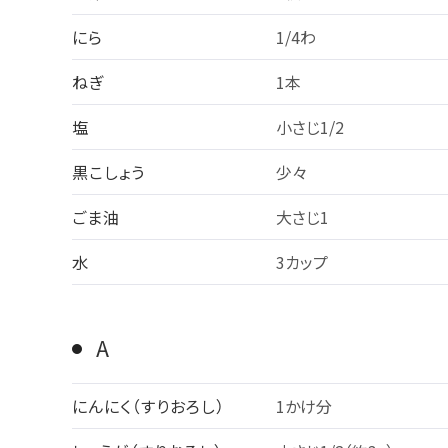
にら
1/4わ
ねぎ
1本
塩
小さじ1/2
黒こしょう
少々
ごま油
大さじ1
水
3カップ
A
にんにく（すりおろし）
1かけ分