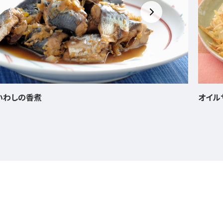
オイルサーディンポテト
じゃが