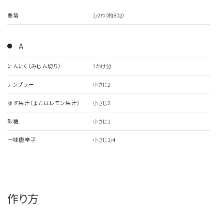
春菊
1/2わ（約80g）
A
にんにく（みじん切り）
1かけ分
ナンプラー
小さじ2
ゆず果汁（またはレモン果汁）
小さじ2
砂糖
小さじ1
一味唐辛子
小さじ1/4
作り方