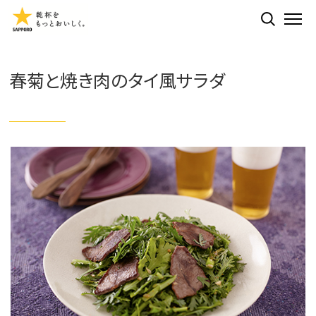
検索する
ME
春菊と焼き肉のタイ風サラダ