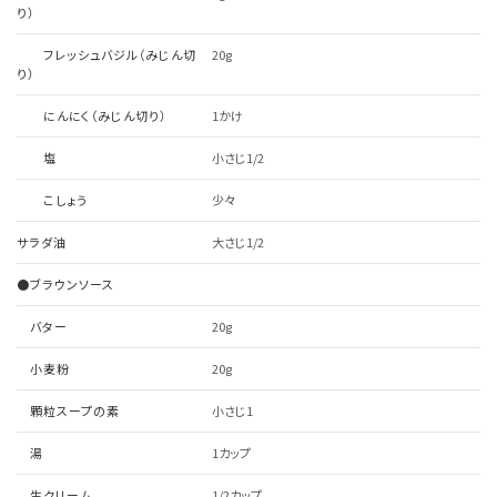
り）
フレッシュバジル（みじん切
20g
り）
にんにく（みじん切り）
1かけ
塩
小さじ1/2
こしょう
少々
サラダ油
大さじ1/2
●ブラウンソース
バター
20g
小麦粉
20g
顆粒スープの素
小さじ1
湯
1カップ
生クリーム
1/2カップ