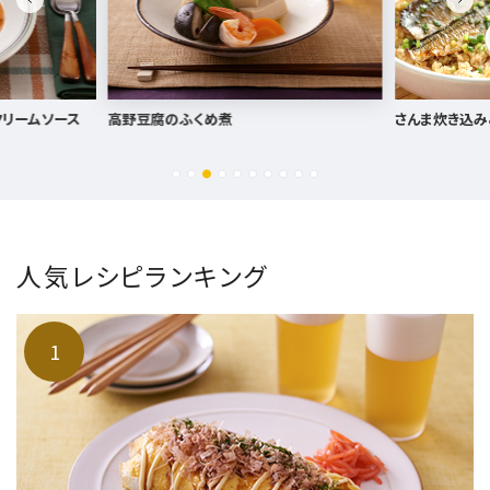
さんま炊き込み＆かば焼きごはん
サーモンとオク
人気レシピランキング