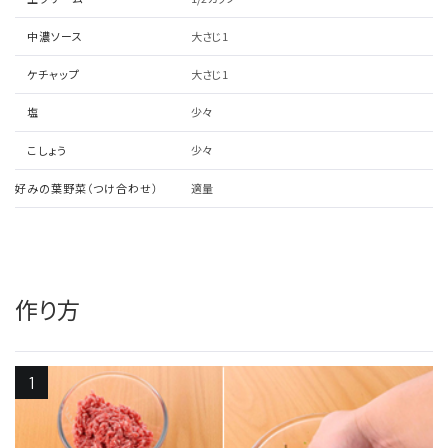
中濃ソース
大さじ1
ケチャップ
大さじ1
塩
少々
こしょう
少々
好みの葉野菜（つけ合わせ）
適量
作り方