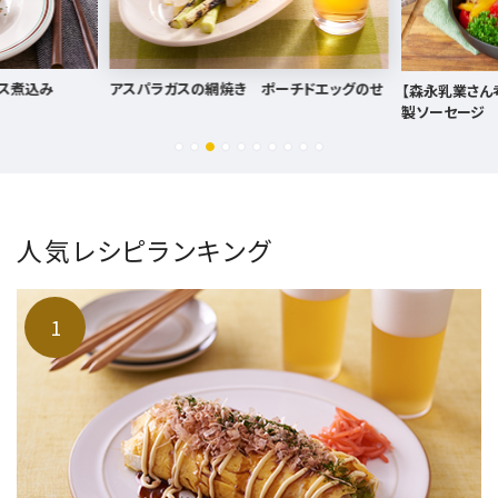
チドエッグのせ
とろとろ秋なす
【森永乳業さん考案レシピ！】パルメ入り自家
製ソーセージ
人気レシピランキング