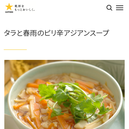
検索する
ME
タラと春雨のピリ辛アジアンスープ