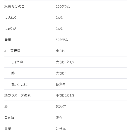
水煮たけのこ
200グラム
にんにく
1かけ
しょうが
1かけ
春雨
30グラム
A 豆板醤
小さじ1
しょうゆ
大さじ1と1/2
酢
大さじ1
塩、こしょう
各少々
鶏ガラスープの素
小さじ1と1/2
湯
5カップ
ごま油
少々
香菜
2～3本