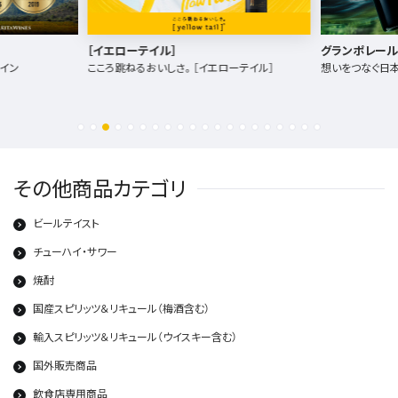
グランポレール
［イエローテイ
ョン企画
ーテイル］
想いをつなぐ日本ワイン
オーストラリアワ
トドアブランドL
その他商品カテゴリ
ビールテイスト
チューハイ・サワー
焼酎
国産スピリッツ＆リキュール（梅酒含む）
輸入スピリッツ＆リキュール（ウイスキー含む）
国外販売商品
飲食店専用商品