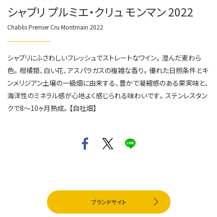
シャブリ プルミエ・クリュ モンマン 2022
Chablis Premier Cru Montmain 2022
シャブリにふさわしいフレッシュでストレートなワイン。澄んだ麦わら
色。柑橘類、白い花、アスパラガスの複雑な香り。優れた日照条件とキ
ンメリジアン土壌の一級畑に由来する、豊かで凝縮感のある果実味と、
海洋性のミネラル感が心地よく感じられる味わいです。ステンレスタン
クで8～10ヶ月熟成。【自社畑】
ブランドサイト