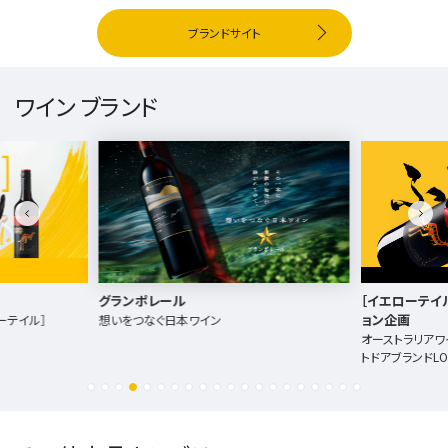
ブランドサイト
ワイン ブランド
グランポレール
［イエローテイ
ョン企画
ーテイル］
想いをつなぐ日本ワイン
オーストラリアワ
トドアブランドL