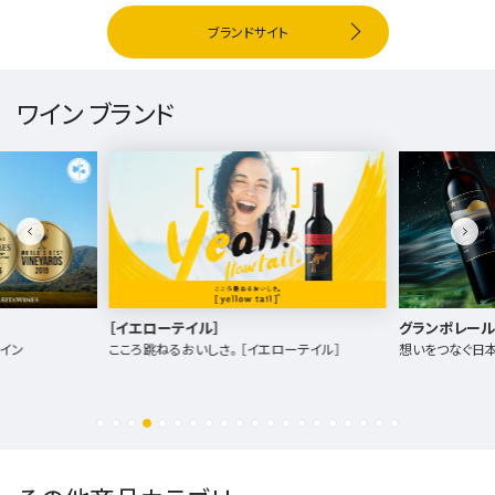
ブランドサイト
ワイン ブランド
グランポレール
［イエローテイ
ョン企画
ーテイル］
想いをつなぐ日本ワイン
オーストラリアワ
トドアブランドL