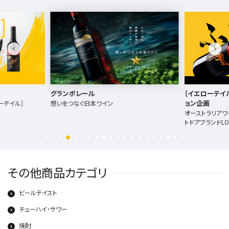
［イエローテイル］×LOGOS コラボレーシ
テヌータ・カ
ョン企画
創立550周
名門ワイナリ
オーストラリアワインの［イエローテイル］がアウ
トドアブランドLOGOSとコラボ
その他商品カテゴリ
ビールテイスト
チューハイ・サワー
焼酎