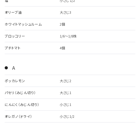
塩
小さじ１/2
オリーブ油
大さじ3
ホワイトマッシュルーム
2個
ブロッコリー
1/6～1/8株
プチトマト
4個
A
ポッカレモン
大さじ2
パセリ（みじん切り）
大さじ1
にんにく（みじん切り）
小さじ1
オレガノ（ドライ）
小さじ1/2