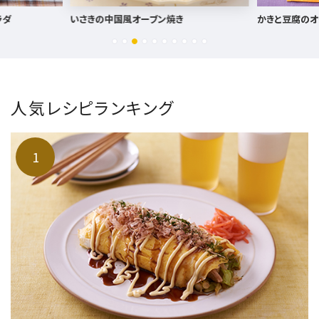
かきと豆腐のオイスターソース炒め
あさりとトマト
人気レシピランキング