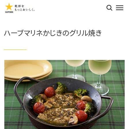
検索する
ME
ハーブマリネかじきのグリル焼き