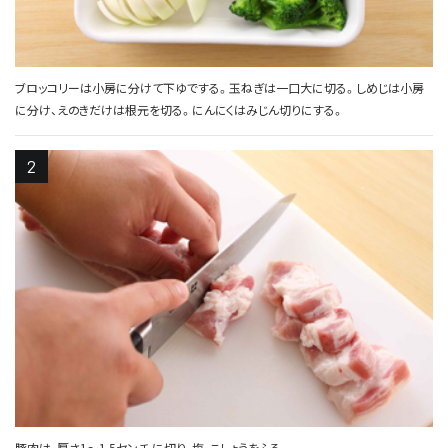
ブロッコリーは小房に分けて下ゆでする。玉ねぎは一口大に切る。しめじは小房
に分け、えのきだけは根元を切る。にんにくはみじん切りにする。