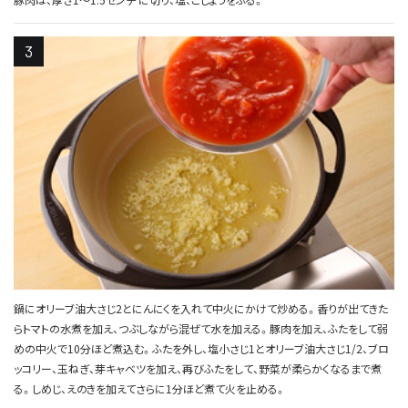
豚肉は、厚さ1～1.5センチ に切り、塩、こしょうをふる。
鍋にオリーブ油大さじ2とにんにくを入れて中火にかけて炒める。香りが出てきた
らトマトの水煮を加え、つぶしながら混ぜて水を加える。豚肉を加え、ふたをして弱
めの中火で10分ほど煮込む。ふたを外し、塩小さじ1とオリーブ油大さじ1/2、ブロ
ッコリー、玉ねぎ、芽キャベツを加え、再びふたをして、野菜が柔らかくなるまで煮
る。しめじ、えのきを加えてさらに1分ほど煮て火を止める。