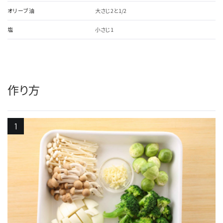
オリーブ油
大さじ2と1/2
塩
小さじ1
作り方