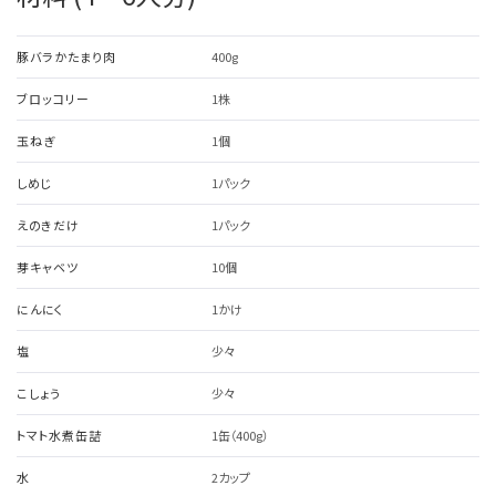
豚バラかたまり肉
400g
ブロッコリー
1株
玉ねぎ
1個
しめじ
1パック
えのきだけ
1パック
芽キャベツ
10個
にんにく
1かけ
塩
少々
こしょう
少々
トマト水煮缶詰
1缶（400g）
水
2カップ