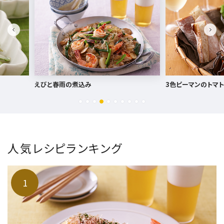
3色ピーマンのトマト煮
クリスマス手ま
人気レシピランキング