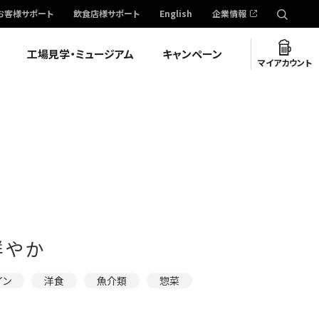
お客様サポート
飲食店様サポート
English
企業情報
工場見学・ミュージアム
キャンペーン
マイアカウント
鮮やか
イン
洋食
魚介類
惣菜