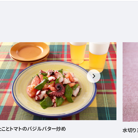
パンと
水切りヨーグルトのティラミス風