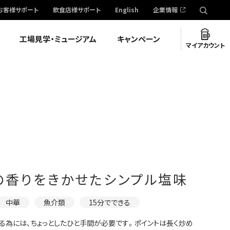
お客様サポート
飲食店様サポート
English
企業情報
工場見学・ミュージアム
キャンペーン
マイアカウント
の香りをきかせたシンプル塩味
中華
魚介類
15分でできる
作る為には、ちょっとしたひと手間が必要です。ポイントは長く炒め