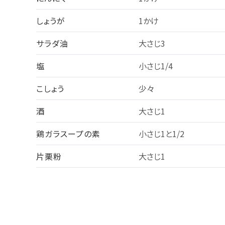
しょうが
1かけ
サラダ油
大さじ3
塩
小さじ1/4
こしょう
少々
酒
大さじ1
鶏ガラスープの素
小さじ1と1/2
片栗粉
大さじ1