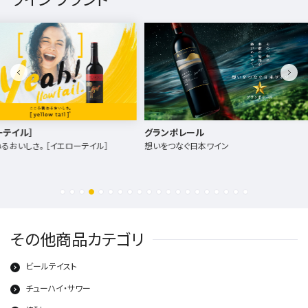
グランポレール
［イエローテイ
ョン企画
ーテイル］
想いをつなぐ日本ワイン
オーストラリアワ
トドアブランドL
その他商品カテゴリ
ビールテイスト
チューハイ・サワー