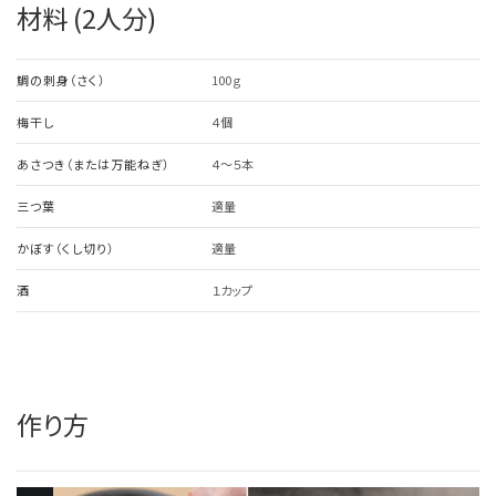
材料 (2人分)
鯛の刺身（さく）
100ｇ
梅干し
４個
あさつき（または万能ねぎ）
４～５本
三つ葉
適量
かぼす（くし切り）
適量
酒
１カップ
作り方