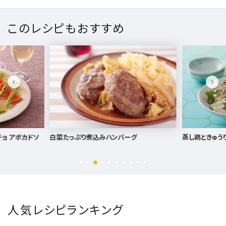
このレシピもおすすめ
バーグ
蒸し鶏ときゅうりのエスニックサラダ
しらすと桜
人気レシピランキング