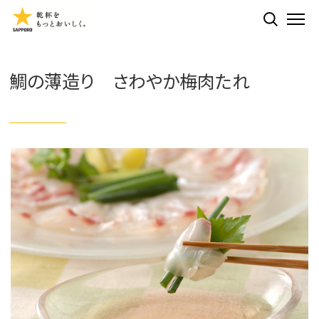
検索する
ME
鯛の薄造り さわやか梅肉たれ