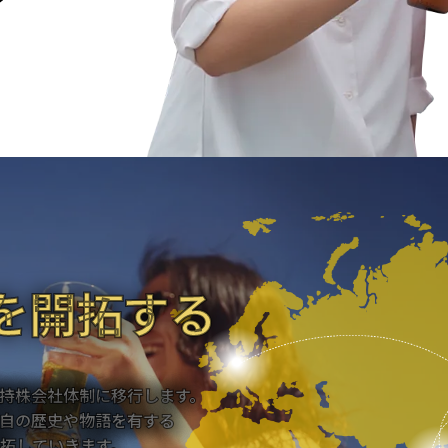
を開拓する
持株会社体制に移行します。
自の歴史や物語を有する
拓していきます。