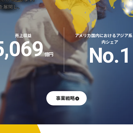
」を展開し、
売上収益
アメリカ国内における
アジア系
5,069
内シェア
No.1
億円
事業戦略