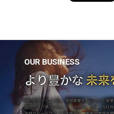
O
U
R
B
U
S
I
N
E
S
S
より豊かな
未来
サッポログループは、酒類事業を中心とした事業
国内では「黒ラベル」や「ヱビス」など、当社独
多様なビールブランドを強みに、未来の市場を開