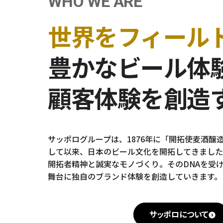
W
H
O
W
E
A
R
E
世界をフィール
豊かなビール体
顧客体験を創造
サッポログループは、1876年に「開拓使麦酒醸
して以来、日本のビール文化を開拓してきました
開拓者精神と誠実なモノづくり。そのDNAを受
舞台に独自のブランド体験を創造していきます。
サッポロについて