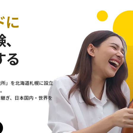
ドに
験、
する
造所」を北海道札幌に設立
。
け継ぎ、日本国内・世界を