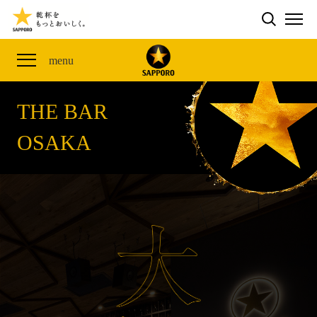
検索する
THE PERFECT 黒ラベル WAGON 出展FES
CLUB 黒ラベル
サッポロ生ビール黒ラベル
ME
THE PERFECT 黒ラベル WAGON -LIVE DRAFT-
黒ラベルの歴史
SITE MAP
menu
ザ・パーフェクト黒ラベル アワード
オカズデザインが提案する
黒ラベルに合う食40選
「満天☆青空レストラン」コラボキャンペーン
THE BAR
ザ・パーフェクト黒ラベル
山本由伸選手応援プロジェクト「GET A STAR
OSAKA
YOSHINOBU」
サッポロ生ビール黒ラベル THE BAR
黒ラベル×『エヴァンゲリオン』30th Anniv.
ザ・パーフェクト黒ラベルが飲めるお店
Collaboration
サッポロ生ビール黒ラベル 『THE STAR JAM』
「丸くなるな、☆星になれ。」限定デザイン缶数量限
定発売
サッポロ生ビール黒ラベル THE SHOP
CLUB 黒ラベル