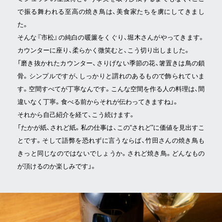
で振る舞われる至高の焼き鳥は、美食家たちを虜にしてきまし
た。
そんな『市松』の純白の暖簾をくぐり、堀木さんがやってきます。
カウンターに座り、柔らかく微笑むと、こう切り出しました。
「磨き抜かれたカウンター、さりげない季節の花、箸置きは鳥の鎖
骨。シンプルですが、しっかりと謂れのあるもので飾られていま
す。空間すべてが丁寧なんです。こんな空間を作る人の料理は、間
違いなく丁寧。食べる前からそれが伝わってきますね」。
それから自己紹介を経て、こう続けます。
「たかが紙、されど紙。私の仕事は、この“されど”に価値を見出すこ
とです。そして語弊を恐れずに言うならば、竹田さんの焼き鳥も
きっと同じなのではないでしょうか。されど焼き鳥。どんなもの
が頂けるのか楽しみです」。