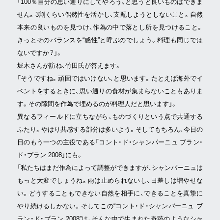
「100％自分の思い通りにしてやろう、と思うと良いものはできま
せん。3割くらい偶然性を活かし、支配しようとしないこと。自然
本来の良いものを見つけ、作為の中で落とし所を見つけること。
きっとそのバランスを“感性”と呼ぶのでしょう。料理も同じでは
ないですか？」。
堀木さんが訪ね、竹田氏が答えます。
「そうですね。頑固ではいけない、と思います。たとえば海外でイ
ベントをするときに、思い通りの食材が集まらないこともありま
す。その隙間を作為で埋めるのが料理人だと思います」。
異なるフィールドに立ちながら、ものづくりという点で共通する
ふたり。やはり共感する部分は多いよう。そしてもちろん、今日の
日のもう一つの主役である「コント・ド・シャンパーニュ ブラン・
ド・ブラン 2008」にも。
「私たちはまだ作為によって調整ができますが、シャンパーニュは
もっと大変でしょうね。雨は止められないし、日差しは増やせな
い。どうすることもできない自然を相手に、できることを真摯に
やり続けるしかない。そしてこの“コント・ド・シャンパーニュ ブ
ラン・ド・ブラン 2008”は、そんな中で生まれた奇跡のようなシャ