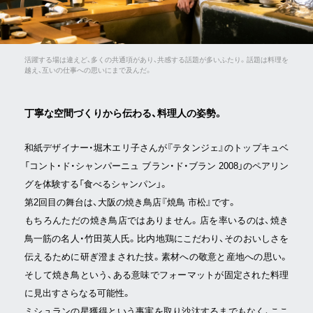
活躍する場は違えど、多くの共通項があり、共感する話題が多いふたり。話題は料理を
越え、互いの仕事への思いにまで及んだ。
丁寧な空間づくりから伝わる、料理人の姿勢。
和紙デザイナー・堀木エリ子さんが『テタンジェ』のトップキュベ
「コント・ド・シャンパーニュ ブラン・ド・ブラン 2008」のペアリン
グを体験する「食べるシャンパン」。
第2回目の舞台は、大阪の焼き鳥店『焼鳥 市松』です。
もちろんただの焼き鳥店ではありません。店を率いるのは、焼き
鳥一筋の名人・竹田英人氏。比内地鶏にこだわり、そのおいしさを
伝えるために研ぎ澄まされた技。素材への敬意と産地への思い。
そして焼き鳥という、ある意味でフォーマットが固定された料理
に見出すさらなる可能性。
ミシュランの星獲得という事実を取り沙汰するまでもなく、ここ