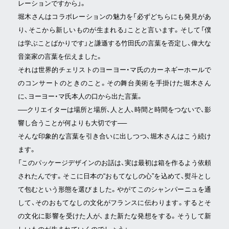
レーションですから」。
堀木さんはコラボレーションの魅力を「必ずどちらにも発見があ
り、そこから新しいものが生まれる」ことと言います。そして「僕
は学ぶことばかりです」と謙遜する竹田氏の言葉を否定し、偉大な
音楽家の言葉を伝えました。
それは世界的チェリストのヨーヨー・マ氏のカーネギーホールで
のコンサートのときのこと。その舞台美術を手掛けた堀木さん
に、ヨーヨー・マ氏本人の口から出た言葉。
──クリエイターは場所と場所、人と人、時間と時間をつないで、影
響し合うことが何よりも大切です──
そんな印象的な言葉を引き合いに出しつつ、堀木さんはこう続け
ます。
「このパッケージデザインのお話は、実は最初は箱を作るよう依頼
されたんです。そこに日本の“おもてなしの心”を込めて、熨斗とし
て包むという形態を選びました。やがてこのシャンパーニュを通
して、そのおもてなしの文化がフランスに伝わります。するとそ
の文化に影響を受けた人が、また新たな発想をする。そうして新