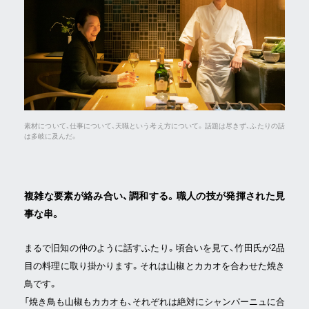
素材について、仕事について、天職という考え方について。話題は尽きず、ふたりの話
は多岐に及んだ。
複雑な要素が絡み合い、調和する。職人の技が発揮された見
事な串。
まるで旧知の仲のように話すふたり。頃合いを見て、竹田氏が2品
目の料理に取り掛かります。それは山椒とカカオを合わせた焼き
鳥です。
「焼き鳥も山椒もカカオも、それぞれは絶対にシャンパーニュに合