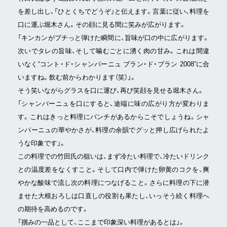
を差し出し、「ひとくちでどうぞ」と伝えます。言葉に従い、料理を
口に運ぶ堀木さん。その顔に見る間に笑みが広がります。
「キンカンがプチっと弾けた瞬間に、旨味が口の中に広がります。
次いでタレの旨味、そして噛むごとに湧く肉の甘み。これは間違
いなく“コント・ド・シャンパーニュ ブラン・ド・ブラン 2008”に合
いますね。飲む前からわかります（笑）」。
そう笑いながらグラスを口に運び、再び笑顔を見せる堀木さん。
「シャンパーニュを口にすると、途端に味の広がり方が変わりま
す。これはきっと料理にパンチがあるからこそでしょうね。シャ
ンパーニュの華やかさが、料理の余韻でグッと押し広げられたよ
うな印象です」。
この料理での竹田氏の狙いは、まず冷たい料理で、冷たいドリンク
との温度差をなくすこと。そして口内で弾けた卵黄のコクを、爽
やかな酸味で流し次の料理につなげること。さらに料理の下に潜
ませた大根おろしは口直しの役割も果たし、いっそう続く料理へ
の期待を高めるのです。
「掴みの一品として、ここまで印象深い料理があるとは」。