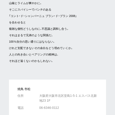
山椒とライムが爽やかに。
そこにスパイシーでパンチのある
「コント・ド・シャンパーニュ ブラン・ド・ブラン 2008」
を合わせると
複雑な個性どうしなのに、不思議と調和し合う。
それはまるで兄弟のような関係だ。
100％自分の思い通りにはならない。
けれど支配できないその余白をどう埋めていくか。
人との向き合いとペアリングの精神は、
それほど遠くないのかもしれない。
焼鳥 市松
住所
大阪府大阪市北区堂島1-5-1 エスパス北新
地23 1F
電話
06-6346-0112