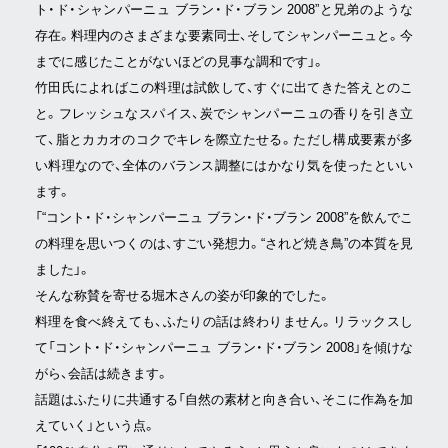
ト・ド・シャンパーニュ ブラン・ド・ブラン 2008”と兄弟のような
存在。料理内のさまざまな要素同士、そしてシャンパーニュと。今
までに感じたことがないほどの見事な調和です」。
竹田氏によればこの料理は試飲して、すぐに出てきた答えとのこ
と。フレッシュなスパイス、炭でシャンパーニュの香りを引き立
て、脂とカカオのコクでキレを際立たせる。ただし構成要素が多
い料理なので、全体のバランス調整にはかなり気を使ったといい
ます。
「“コント・ド・シャンパーニュ ブラン・ド・ブラン 2008”を飲んでこ
の料理を思いつくのは、すごい発想力。“されど焼き鳥”の本質を見
ました」。
そんな称賛を寄せる堀木さんの姿が印象的でした。
料理を食べ終えても、ふたりの話は終わりません。リラックスし
て「コント・ド・シャンパーニュ ブラン・ド・ブラン 2008」を傾けな
がら、会話は続きます。
話題はふたりに共通する「自然の素材と向き合い、そこに作為を加
えていく」という点。