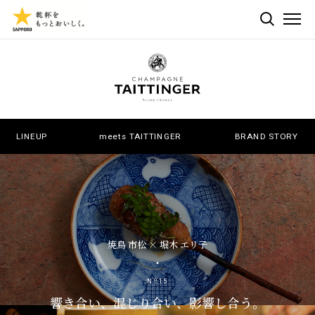
検索する
ME
LINEUP
meets TAITTINGER
BRAND STORY
焼鳥 市松 × 堀木 エリ子
o
N
15
響き合い、混じり合い、影響し合う。