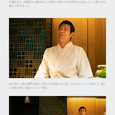
京都生まれ、大阪育ちの堀木さん。生粋の大阪っ子の竹田氏ともあっという間に打ち
解けて語り合った。
炭に向かう顔は寡黙な職人に見える竹田氏だが、話してみるといたって気さく。端々
に冗談を挟む大阪人らしい一面も。