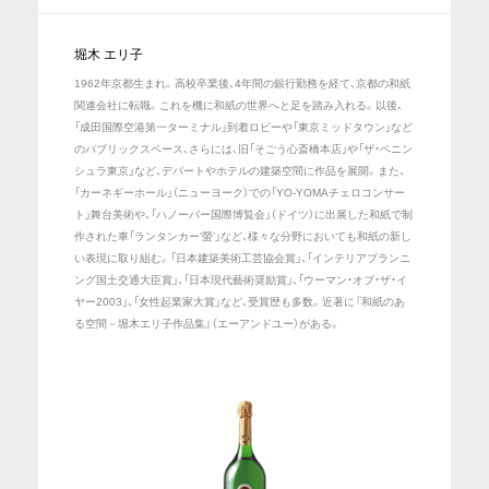
堀木 エリ子
1962年京都生まれ。高校卒業後、4年間の銀行勤務を経て、京都の和紙
関連会社に転職。これを機に和紙の世界へと足を踏み入れる。以後、
「成田国際空港第一ターミナル」到着ロビーや「東京ミッドタウン」など
のパブリックスペース、さらには、旧「そごう心斎橋本店」や「ザ・ペニン
シュラ東京」など、デパートやホテルの建築空間に作品を展開。また、
「カーネギーホール」（ニューヨーク）での「YO-YOMAチェロコンサー
ト」舞台美術や、「ハノーバー国際博覧会」（ドイツ）に出展した和紙で制
作された車「ランタンカー‘螢’」など、様々な分野においても和紙の新し
い表現に取り組む。「日本建築美術工芸協会賞」、「インテリアプランニ
ング国土交通大臣賞」、「日本現代藝術奨励賞」、「ウーマン・オブ・ザ・イ
ヤー2003」、「女性起業家大賞」など、受賞歴も多数。近著に『和紙のあ
る空間－堀木エリ子作品集』（エーアンドユー）がある。