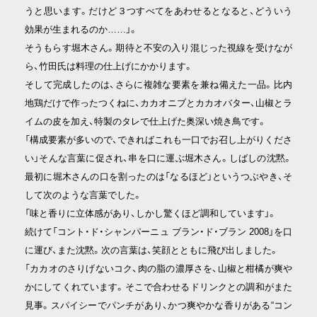
うと思います。だけど３つすべてをあわせるとなると、どういう
効果が生まれるのか……」。
そうもらす堀木さん。期待と不安の入り混じった視線を受けなが
ら、竹田氏は料理の仕上げにかかります。
そして完成したのは、さらに複雑な要素を兼ね備えた一品。比内
地鶏だけで作ったつくねに、カカオニブとカカオバター、山椒とラ
イムの皮を加え、特製のタレで仕上げた奥深い焼き鳥です。
「構成要素が多いので、できればこれも一口でお召し上がりくださ
い」そんな言葉に促され、串を口に運ぶ堀木さん。しばしの沈黙。
最初に堀木さんの口を割ったのは「なるほど」というつぶやき、そ
して次のような言葉でした。
「味と香りに立体感があり、しかし驚くほど調和しています」。
続けて「コント・ド・シャンパーニュ ブラン・ド・ブラン 2008」を口
に運び、また沈黙。次の言葉は、笑顔とともに飛び出しました。
「カカオのさりげないコク、肉の脂の濃厚さを、山椒と柑橘が爽や
かにしてくれています。そこで合わせるドリンクとの調和がまた
見事。スパイシーでパンチがあり、かつ爽やかな香りがある“コン