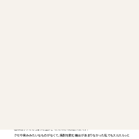
旅館のスタッフも一緒に「こいむぎ」を試してみました。
「爽やかな香りが広がる」と男性スタッフにはロックが好評。
私はロックだとちょっと強すぎて、だんぜん水割り派です！
クセや臭みみたいなものがなくて、
焼酎を飲む機会があまりなかった私でも
スルスルっと