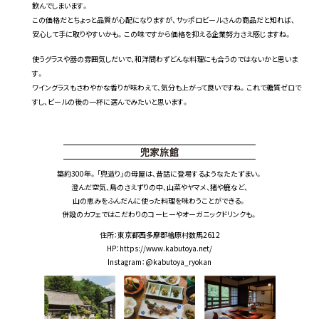
飲んでしまいます。
この価格だとちょっと品質が心配になりますが、
サッポロビールさんの商品だと知れば、
安心して手に取りやすいかも。
この味ですから価格を抑える企業努力さえ感じますね。
使うグラスや器の雰囲気しだいで、
和洋問わずどんな料理にも合うのではないかと思いま
す。
ワイングラスもさわやかな香りが味わえて、
気分も上がって良いですね。
これで糖質ゼロで
すし、
ビールの後の一杯に選んでみたいと思います。
築約300年。「兜造り」の母屋は、昔話に登場するようなたたずまい。
澄んだ空気、鳥のさえずりの中、山菜やヤマメ、猪や鹿など、
山の恵みをふんだんに使った料理を味わうことができる。
併設のカフェではこだわりのコーヒーやオーガニックドリンクも。
住所：東京都西多摩郡檜原村数馬2612
HP：
https://www.kabutoya.net/
Instagram：
@kabutoya_ryokan