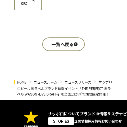
KB
）
一覧へ戻る
サッポロ
HOME
ニュースルーム
ニュースリリース
生ビール黒ラベルブランド体験イベント「THE PERFECT 黒ラ
ベル WAGON -LIVE DRAFT-」を全国13か所で期間限定開催！
サッポロについて
ブランド
IR情報
サステナビ
企業情報
採用情報
お問い合わせ
STORIES