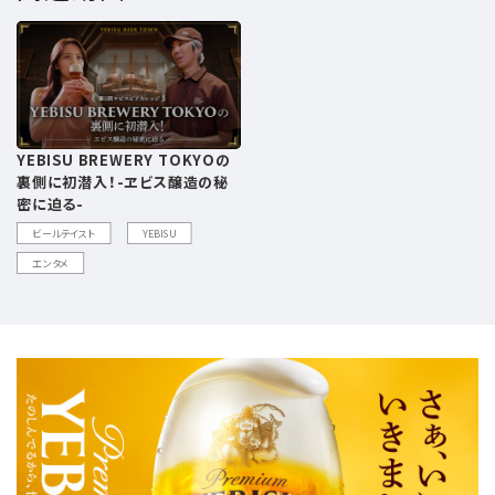
YEBISU BREWERY TOKYOの
裏側に初潜入！-ヱビス醸造の秘
密に迫る-
ビールテイスト
YEBISU
エンタメ