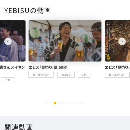
YEBISUの動画
ヱビス「夏祭り」篇 30秒
ヱビス「夏祭り
CM
ビールテイスト
YEBISU
CM
ビールテイスト
関連動画