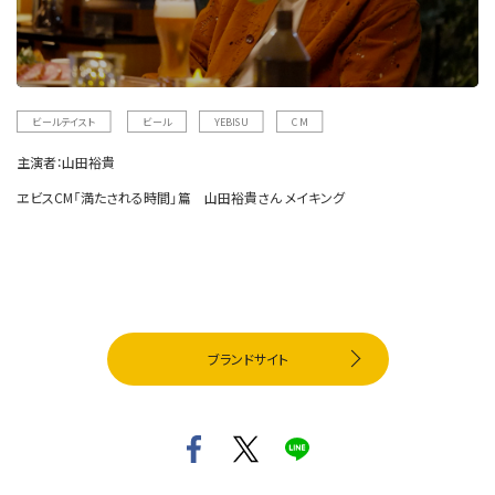
ビールテイスト
ビール
YEBISU
CM
主演者：
山田裕貴
ヱビスCM「満たされる時間」篇 山田裕貴さん メイキング
ブランドサイト