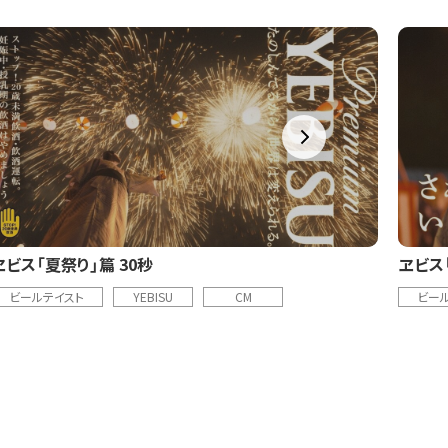
ヱビス「夏祭り」篇 30秒
ヱビス
ビールテイスト
YEBISU
CM
ビー