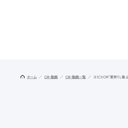
ホーム
CM・動画
CM・動画一覧
ヱビスCM「夏祭り」篇 