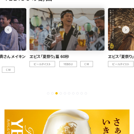
貴さん メイキン
ヱビス「夏祭り」篇 60秒
ヱビス「夏祭り」
ビールテイスト
YEBISU
CM
ビールテイスト
CM