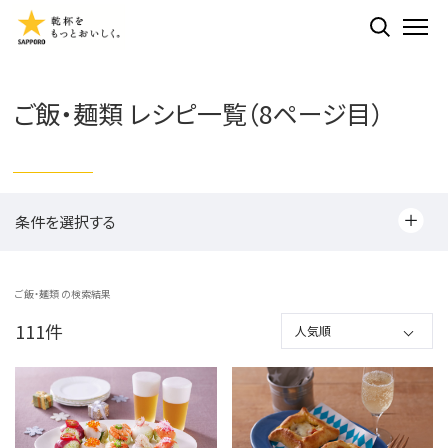
検索する
ME
ご飯・麺類 レシピ一覧（8ページ目）
条件を選択する
ご飯・麺類 の検索結果
111
件